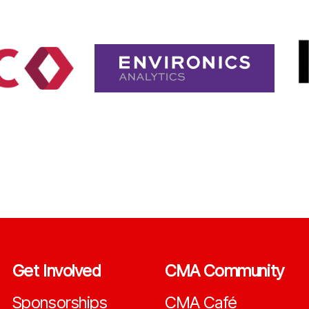
Get Involved
CMA Community
Sponsorships
CMA Café