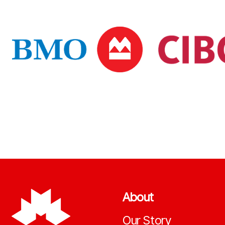
About
Our Story