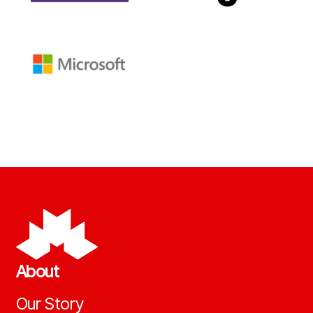
About
Our Story